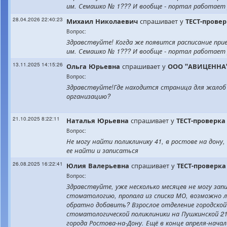
им. Семашко № 1??? И вообще - портал работает 
28.04.2026 22:40:23
спрашивает у
Михаил
Николаевич
ТЕСТ-прове
Вопрос:
Здравствуйте! Когда же появится расписание при
им. Семашко № 1??? И вообще - портал работает 
13.11.2025 14:15:26
спрашивает у
Ольга
Юрьевна
ООО "АВИЦЕННА" 
Вопрос:
Здравствуйте!Где находится страница для жалоб
организацию?
21.10.2025 8:22:11
спрашивает у
Наталья
Юрьевна
ТЕСТ-проверка
Вопрос:
Не могу найти поликлинику 41, в ростове на дону,
ее найти и записаться
26.08.2025 16:22:41
спрашивает у
Юлия
Валерьевна
ТЕСТ-проверка
Вопрос:
Здравствуйте, уже несколько месяцев не могу зап
стоматологию, пропала из списка МО, возможно л
обратно добавить? Взрослое отделение городской
стоматологической поликлиники на Пушкинской 2
города Ростова-на-Дону. Ещё в конце апреля-начал