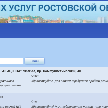
 "АВИЦЕННА" филиал, пр. Коммунистический, 40
Ответ:
ервичного
Здравствуйте. Для записи требуется пройти реги
страции пишет
рка
Ответ:
ема врачей ЦГБ
Здравствуйте! Мы неоднократно писали, что порта