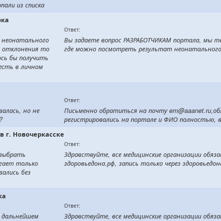
пали из списка
рка
Ответ:
 неонатального
Вы задаете вопрос РАЗРАБОТЧИКАМ портала, мы те
ь отклонения то
где можно посмотреть результат неонатальног
ось бы получить
 есть в личном
Ответ:
алась, но не
Письменно обратиться на почту em@aaanet.ru,об
?
регистрировались на портале и ФИО полностью, 
 в г. Новочеркасске
Ответ:
 выбрать
Здравствуйте, все медицинские организации обяз
агает только
здоровьедона.рф, запись только через здоровьедон
вались без
ка
Ответ:
в дальнейшем
Здравствуйте, все медицинские организации обяз