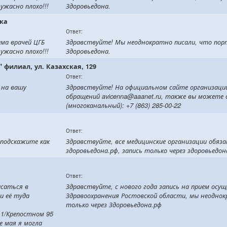
ужасно плохо!!!
Здоровьедона.
рка
Ответ:
ема врачей ЦГБ
Здравствуйте! Мы неоднократно писали, что порта
ужасно плохо!!!
Здоровьедона.
филиал, ул. Казахская, 129
Ответ:
 на вашу
Здравствуйте! На официальном сайте организации ht
обращений avicenna@aaanet.ru, также вы можете 
(многоканальный): +7 (863) 285-00-22
Ответ:
 подскажите как
Здравствуйте, все медицинские организации обяз
здоровьедона.рф, запись только через здоровьедон
Ответ:
исаться в
Здравствуйте, с нового года запись на прием о
и её туда
Здравоохранения Ростовской области, мы неоднок
только через Здоровьедона.рф
11/Крепостном 95
е мая я могла