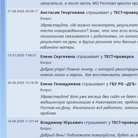
записаться, а после часть МО Ростова просто про
07.08.2025 23:08:17
спрашивает у
Анстасия
Георгиевна
ТЕСТ-прове
Вопрос:
Здравствуйте, где можно посмотреть результат
теста новорождённого? Знаю, что что если ест
поликлиника связывается с родителями, но хотел
результат на руки, в других регионах эти данные
кабинете матери.
15.07.2025 7:48:31
спрашивает у
Елена
Сергеевна
ТЕСТ-проверка
Вопрос:
Доброе утро! Помню почту, с которой регистриров
помню логин и пароль. Как восстановить аккаунт
22.06.2025 13:16:26
спрашивает у
Елена
Геннадиевна
ГБУ РО «ДГБ»
Вопрос:
Здравствуйте! Вот уже месяца два сайт не даёт
медицинскую организацию в Новочеркасске, предл
Ростов-на-Дону. Изначально всё работало, записы
проблем.
19.06.2025 11:57:44
спрашивает у
Владимир
Юрьевич
ТЕСТ-провер
Вопрос:
Добрый день! Подскажите пожалуйста, будет ли 